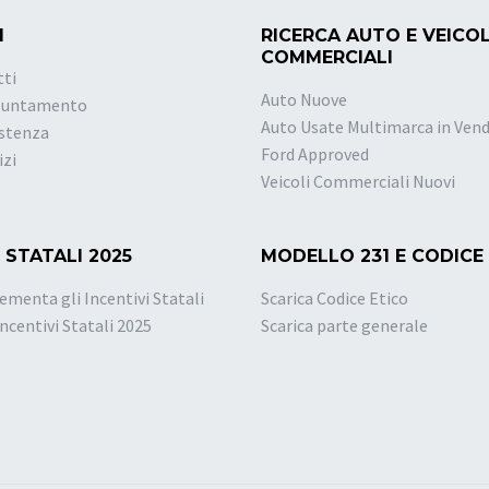
I
RICERCA AUTO E VEICOL
COMMERCIALI
tti
Auto Nuove
puntamento
Auto Usate Multimarca in Vend
istenza
Ford Approved
izi
Veicoli Commerciali Nuovi
 STATALI 2025
MODELLO 231 E CODICE
ementa gli Incentivi Statali
Scarica Codice Etico
Incentivi Statali 2025
Scarica parte generale