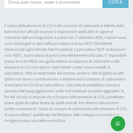
CERCA
Il valore delle emissioni di CO2 e del consumo di carburante è definito sulla
base di prove ufficiali secondo le disposizioni applicabili in vigore al
momento dell'omologazione. A partire dal 1° settembre 2018, i veicoli nuovi
sono omologati ai sensi della procedura di prova WLTP (Worldwide
Harmonized Light Vehicles Test Procedure). La procedura WLTP sostituisce il
ciclo NEDC, la procedura di prova precedentemente utilizzata. E’ disponibile
presso le nostre filiali una guida relativa al risparmio di carburante e alle
emissioni di CO2 che riporta i dati inerenti a tutti i nuovi modelli di
autovetture. Oltre al rendimento del motore, anche lo stile di guida ed altri
fattori non tecnici contribuiscono a determinare il consumo di carburante e
le emissioni di CO2 di un’autovettura. I dati indicati potrebbero variare a
seconda dell’equipaggiamento scelto e di eventuali accessori aggiuntivi. Ai
fini del calcolo di imposte che si basano sulle emissioni di CO2, potrebbero
essere applicati valori diversi da quelli indicati. Per ulteriori informazioni
potete consultare la “Guida ai consumi di carburante e alle emissioni di CO2
di nuove vetture”, pubblicata dal Ministero dello Sviluppo Economico o
rivolgervi presso una delle nostre filiali.