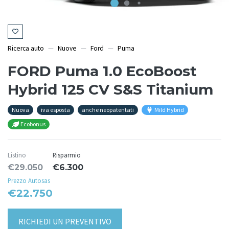
Ricerca auto
Nuove
Ford
Puma
FORD Puma 1.0 EcoBoost
Hybrid 125 CV S&S Titanium
Nuova
iva esposta
anche neopatentati
Mild Hybrid
Ecobonus
Listino
Risparmio
€29.050
€6.300
Prezzo Autosas
€22.750
RICHIEDI UN PREVENTIVO