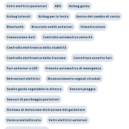
Vetri elettrici posteriori
ABS
Airbag guida
Airbag laterali
Airbag per la testa
Avviso del cambio di corsia
Bluetooth
Bracciolo sedili anteriori
Climatizzatore
Connessione dati
Controllo automatico velocità
Controllo elettronico della stabilità
Controllo elettronico della trazione
Correttore assetto fari
Fari anteriori a LED
Frenata automatica di emergenza
Retrovisori elettrici
Riconoscimento segnali stradali
Sedile guida regolabile in altezza
Sensore pioggia
Sensori di parcheggio posteriori
Sistema di detezione distrazione del guidatore
Vernice metallizzata
Vetri elettrici anteriori