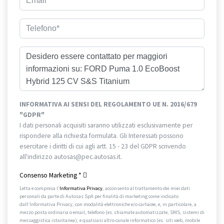
INFORMATIVA AI SENSI DEL REGOLAMENTO UE N. 2016/679
"GDPR"
I dati personali acquisiti saranno utilizzati esclusivamente per
rispondere alla richiesta formulata. Gli Interessati possono
esercitare i diritti di cui agli artt. 15 - 23 del GDPR scrivendo
all'indirizzo autosas@pec.autosas.it.
Informativa completa.
Consenso Marketing
*
Letta e compresa l’
Informativa Privacy
, acconsento al trattamento dei miei dati
personali da parte di Autosas SpA per finalità di marketing come indicato
dall’Informativa Privacy, con modalità elettroniche e/o cartacee, e, in particolare, a
mezzo posta ordinaria o email, telefono (es. chiamate automatizzate, SMS, sistemi di
messaggistica istantanea), e qualsiasi altro canale informatico (es. siti web, mobile