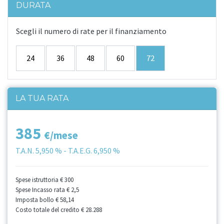
DURATA
Scegli il numero di rate per il finanziamento
24
36
48
60
72
LA TUA RATA
385
€/mese
T.A.N.
5,950 %
- T.A.E.G.
6,950 %
Spese istruttoria
€ 300
Spese Incasso rata
€ 2,5
Imposta bollo
€ 58,14
Costo totale del credito
€ 28.288