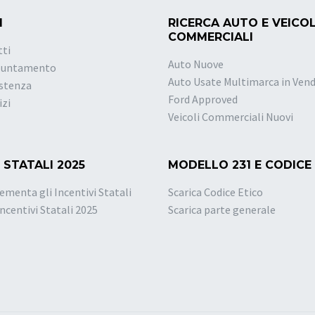
I
RICERCA AUTO E VEICOL
COMMERCIALI
tti
Auto Nuove
puntamento
Auto Usate Multimarca in Vend
istenza
Ford Approved
izi
Veicoli Commerciali Nuovi
 STATALI 2025
MODELLO 231 E CODICE
ementa gli Incentivi Statali
Scarica Codice Etico
Incentivi Statali 2025
Scarica parte generale