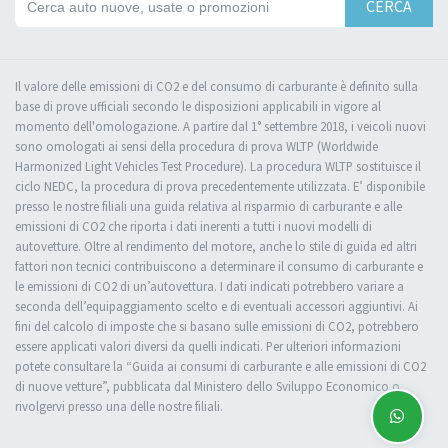
CERCA
Il valore delle emissioni di CO2 e del consumo di carburante è definito sulla
base di prove ufficiali secondo le disposizioni applicabili in vigore al
momento dell'omologazione. A partire dal 1° settembre 2018, i veicoli nuovi
sono omologati ai sensi della procedura di prova WLTP (Worldwide
Harmonized Light Vehicles Test Procedure). La procedura WLTP sostituisce il
ciclo NEDC, la procedura di prova precedentemente utilizzata. E’ disponibile
presso le nostre filiali una guida relativa al risparmio di carburante e alle
emissioni di CO2 che riporta i dati inerenti a tutti i nuovi modelli di
autovetture. Oltre al rendimento del motore, anche lo stile di guida ed altri
fattori non tecnici contribuiscono a determinare il consumo di carburante e
le emissioni di CO2 di un’autovettura. I dati indicati potrebbero variare a
seconda dell’equipaggiamento scelto e di eventuali accessori aggiuntivi. Ai
fini del calcolo di imposte che si basano sulle emissioni di CO2, potrebbero
essere applicati valori diversi da quelli indicati. Per ulteriori informazioni
potete consultare la “Guida ai consumi di carburante e alle emissioni di CO2
di nuove vetture”, pubblicata dal Ministero dello Sviluppo Economico o
rivolgervi presso una delle nostre filiali.