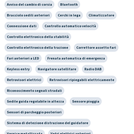
Avviso del cambio di corsia
Bluetooth
Bracciolo sedili anteriori
Cerchi in lega
Climatizzatore
Connessione dati
Controllo automatico velocità
Controllo elettronico della stabilità
Controllo elettronico della trazione
Correttore assetto fari
Fari anteriori a LED
Frenata automatica di emergenza
Keyless entry
Navigatore satellitare
Radio DAB
Retrovisori elettrici
Retrovisori ripiegabili elettricamente
Riconoscimento segnali stradali
Sedile guida regolabile in altezza
Sensore pioggia
Sensori di parcheggio posteriori
Sistema di detezione distrazione del guidatore
Vernice metallizzata
Vetri elettrici anteriori