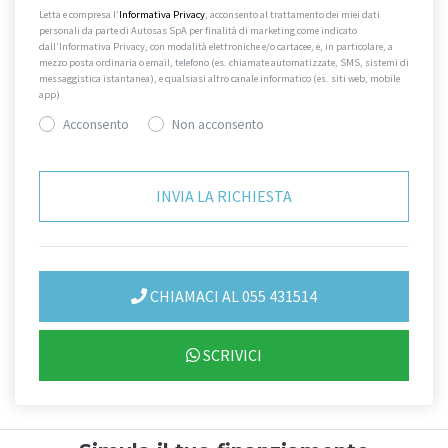
Letta e compresa l’
Informativa Privacy
, acconsento al trattamento dei miei dati
personali da parte di Autosas SpA per finalità di marketing come indicato
dall’Informativa Privacy, con modalità elettroniche e/o cartacee, e, in particolare, a
mezzo posta ordinaria o email, telefono (es. chiamate automatizzate, SMS, sistemi di
messaggistica istantanea), e qualsiasi altro canale informatico (es. siti web, mobile
app).
Acconsento
Non acconsento
CHIAMACI AL 055 431514
SCRIVICI