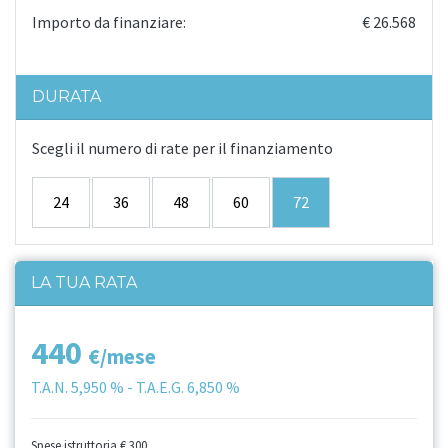
Importo da finanziare:
€ 26.568
DURATA
Scegli il numero di rate per il finanziamento
24
36
48
60
72
LA TUA RATA
440
€/mese
T.A.N.
5,950 %
- T.A.E.G.
6,850 %
Spese istruttoria
€ 300