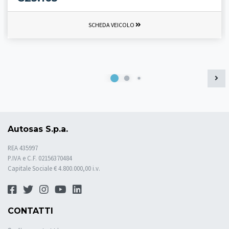
SCHEDA VEICOLO
Autosas S.p.a.
REA 435997
P.IVA e C.F. 02156370484
Capitale Sociale € 4.800.000,00 i.v.
CONTATTI