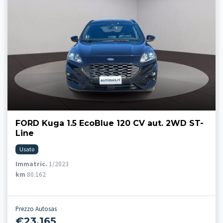
FORD Kuga 1.5 EcoBlue 120 CV aut. 2WD ST-
Line
Usato
Immatric.
1/2023
km
80.162
Prezzo Autosas
€23.165