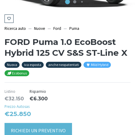
Ricerca auto
Nuove
Ford
Puma
FORD Puma 1.0 EcoBoost
Hybrid 125 CV S&S ST-Line X
Nuova
iva esposta
anche neopatentati
Mild Hybrid
Ecobonus
Listino
Risparmio
€32.150
€6.300
Prezzo Autosas
€25.850
RICHIEDI UN PREVENTIVO