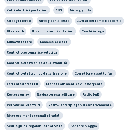
Vetri elettrici posteriori
ABS
Airbag guida
Airbag laterali
Airbag per la testa
Avviso del cambio di corsia
Bluetooth
Bracciolo sedili anteriori
Cerchi in lega
Climatizzatore
Connessione dati
Controllo automatico velocità
Controllo elettronico della stabilità
Controllo elettronico della trazione
Correttore assetto fari
Fari anteriori a LED
Frenata automatica di emergenza
Keyless entry
Navigatore satellitare
Radio DAB
Retrovisori elettrici
Retrovisori ripiegabili elettricamente
Riconoscimento segnali stradali
Sedile guida regolabile in altezza
Sensore pioggia