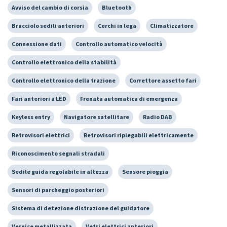
Avviso del cambio di corsia
Bluetooth
Bracciolo sedili anteriori
Cerchi in lega
Climatizzatore
Connessione dati
Controllo automatico velocità
Controllo elettronico della stabilità
Controllo elettronico della trazione
Correttore assetto fari
Fari anteriori a LED
Frenata automatica di emergenza
Keyless entry
Navigatore satellitare
Radio DAB
Retrovisori elettrici
Retrovisori ripiegabili elettricamente
Riconoscimento segnali stradali
Sedile guida regolabile in altezza
Sensore pioggia
Sensori di parcheggio posteriori
Sistema di detezione distrazione del guidatore
Vernice metallizzata
Vetri elettrici anteriori