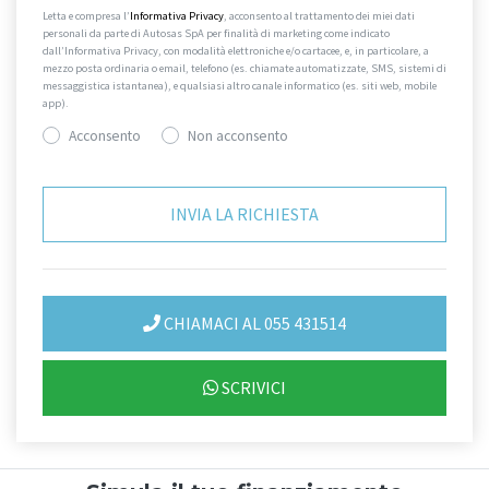
Letta e compresa l’
Informativa Privacy
, acconsento al trattamento dei miei dati
personali da parte di Autosas SpA per finalità di marketing come indicato
dall’Informativa Privacy, con modalità elettroniche e/o cartacee, e, in particolare, a
mezzo posta ordinaria o email, telefono (es. chiamate automatizzate, SMS, sistemi di
messaggistica istantanea), e qualsiasi altro canale informatico (es. siti web, mobile
app).
Acconsento
Non acconsento
CHIAMACI AL 055 431514
SCRIVICI