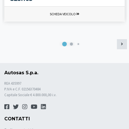
SCHEDA VEICOLO
Autosas S.p.a.
REA 435997
P.IVA e C.F. 02156370484
Capitale Sociale € 4.800.000,00 i.v.
CONTATTI