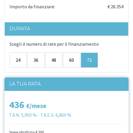
Importo da finanziare:
€ 26.354
DURATA
Scegli il numero di rate per il finanziamento
24
36
48
60
72
LA TUA RATA
436
€/mese
T.A.N.
5,950 %
- T.A.E.G.
6,860 %
Spese istruttoria
€ 300