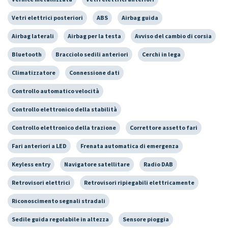
Vetri elettrici posteriori
ABS
Airbag guida
Airbag laterali
Airbag per la testa
Avviso del cambio di corsia
Bluetooth
Bracciolo sedili anteriori
Cerchi in lega
Climatizzatore
Connessione dati
Controllo automatico velocità
Controllo elettronico della stabilità
Controllo elettronico della trazione
Correttore assetto fari
Fari anteriori a LED
Frenata automatica di emergenza
Keyless entry
Navigatore satellitare
Radio DAB
Retrovisori elettrici
Retrovisori ripiegabili elettricamente
Riconoscimento segnali stradali
Sedile guida regolabile in altezza
Sensore pioggia