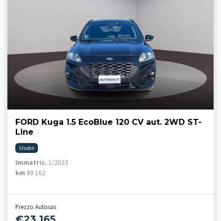
FORD Kuga 1.5 EcoBlue 120 CV aut. 2WD ST-
Line
Usato
Immatric.
1/2023
km
80.162
Prezzo Autosas
€23.165