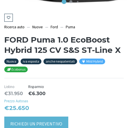
Ricerca auto
Nuove
Ford
Puma
FORD Puma 1.0 EcoBoost
Hybrid 125 CV S&S ST-Line X
Nuova
iva esposta
anche neopatentati
Mild Hybrid
Ecobonus
Listino
Risparmio
€31.950
€6.300
Prezzo Autosas
€25.650
RICHIEDI UN PREVENTIVO