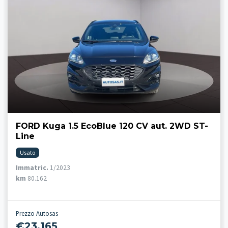
FORD Kuga 1.5 EcoBlue 120 CV aut. 2WD ST-
Line
Usato
Immatric.
1/2023
km
80.162
Prezzo Autosas
€23.165