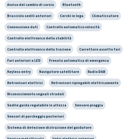
Avviso del cambio di corsia
Bluetooth
Bracciolo sedili anteriori
Cerchi in lega
Climatizzatore
Connessione dati
Controllo automatico velocità
Controllo elettronico della stabilità
Controllo elettronico della trazione
Correttore assetto fari
Fari anteriori a LED
Frenata automatica di emergenza
Keyless entry
Navigatore satellitare
Radio DAB
Retrovisori elettrici
Retrovisori ripiegabili elettricamente
Riconoscimento segnali stradali
Sedile guida regolabile in altezza
Sensore pioggia
Sensori di parcheggio posteriori
Sistema di detezione distrazione del guidatore
Vernice metallizzata
Vetri elettrici anteriori