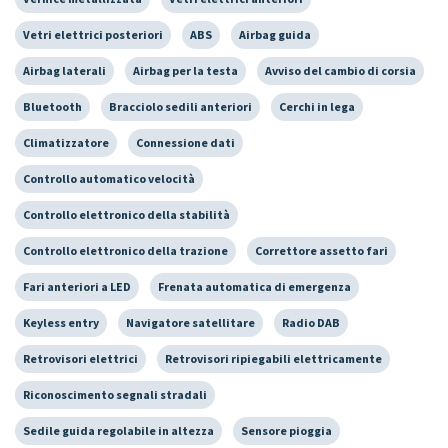
Vetri elettrici posteriori
ABS
Airbag guida
Airbag laterali
Airbag per la testa
Avviso del cambio di corsia
Bluetooth
Bracciolo sedili anteriori
Cerchi in lega
Climatizzatore
Connessione dati
Controllo automatico velocità
Controllo elettronico della stabilità
Controllo elettronico della trazione
Correttore assetto fari
Fari anteriori a LED
Frenata automatica di emergenza
Keyless entry
Navigatore satellitare
Radio DAB
Retrovisori elettrici
Retrovisori ripiegabili elettricamente
Riconoscimento segnali stradali
Sedile guida regolabile in altezza
Sensore pioggia