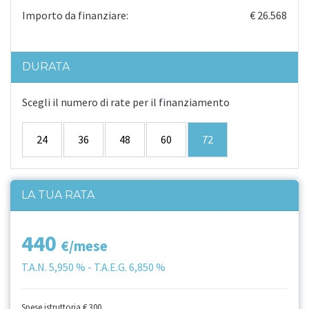
Importo da finanziare:
€ 26.568
DURATA
Scegli il numero di rate per il finanziamento
24
36
48
60
72
LA TUA RATA
440
€/mese
T.A.N.
5,950 %
- T.A.E.G.
6,850 %
Spese istruttoria
€ 300