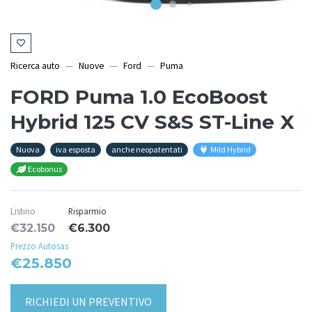
Ricerca auto
Nuove
Ford
Puma
FORD Puma 1.0 EcoBoost
Hybrid 125 CV S&S ST-Line X
Nuova
iva esposta
anche neopatentati
Mild Hybrid
Ecobonus
Listino
Risparmio
€32.150
€6.300
Prezzo Autosas
€25.850
RICHIEDI UN PREVENTIVO