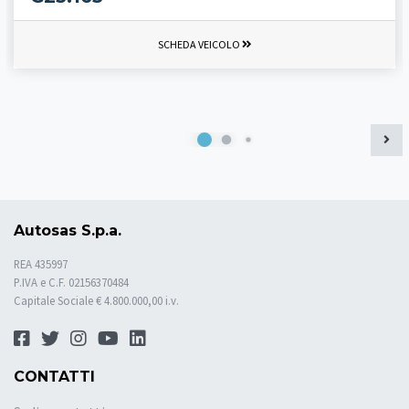
SCHEDA VEICOLO
Autosas S.p.a.
REA 435997
P.IVA e C.F. 02156370484
Capitale Sociale € 4.800.000,00 i.v.
CONTATTI