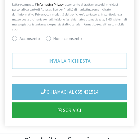
Letta e compresa l’
Informativa Privacy
, acconsento al trattamento dei miei dati
personali da parte di Autosas SpA per finalità di marketing come indicato
dall’Informativa Privacy, con modalità elettroniche e/o cartacee, e, in particolare, a
mezzo posta ordinaria o email, telefono (es. chiamate automatizzate, SMS, sistemi di
messaggistica istantanea), e qualsiasi altro canale informatico (es. siti web, mobile
app).
Acconsento
Non acconsento
CHIAMACI AL 055 431514
SCRIVICI