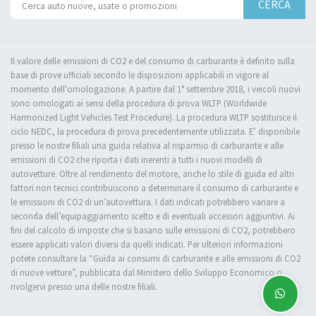
CERCA
Il valore delle emissioni di CO2 e del consumo di carburante è definito sulla
base di prove ufficiali secondo le disposizioni applicabili in vigore al
momento dell'omologazione. A partire dal 1° settembre 2018, i veicoli nuovi
sono omologati ai sensi della procedura di prova WLTP (Worldwide
Harmonized Light Vehicles Test Procedure). La procedura WLTP sostituisce il
ciclo NEDC, la procedura di prova precedentemente utilizzata. E’ disponibile
presso le nostre filiali una guida relativa al risparmio di carburante e alle
emissioni di CO2 che riporta i dati inerenti a tutti i nuovi modelli di
autovetture. Oltre al rendimento del motore, anche lo stile di guida ed altri
fattori non tecnici contribuiscono a determinare il consumo di carburante e
le emissioni di CO2 di un’autovettura. I dati indicati potrebbero variare a
seconda dell’equipaggiamento scelto e di eventuali accessori aggiuntivi. Ai
fini del calcolo di imposte che si basano sulle emissioni di CO2, potrebbero
essere applicati valori diversi da quelli indicati. Per ulteriori informazioni
potete consultare la “Guida ai consumi di carburante e alle emissioni di CO2
di nuove vetture”, pubblicata dal Ministero dello Sviluppo Economico o
rivolgervi presso una delle nostre filiali.