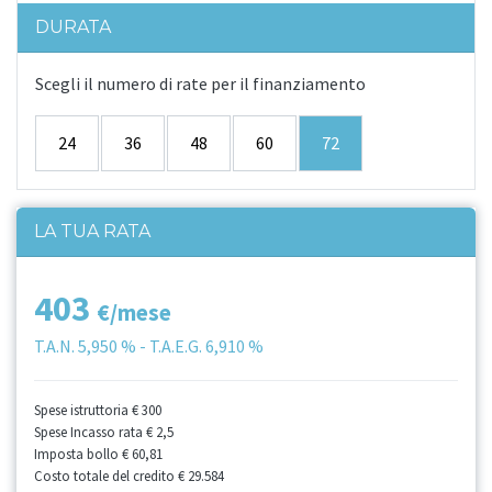
DURATA
Scegli il numero di rate per il finanziamento
24
36
48
60
72
LA TUA RATA
403
€/mese
T.A.N.
5,950 %
- T.A.E.G.
6,910 %
Spese istruttoria
€ 300
Spese Incasso rata
€ 2,5
Imposta bollo
€ 60,81
Costo totale del credito
€ 29.584