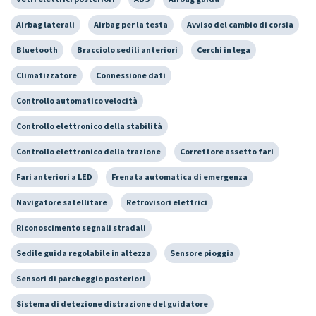
Airbag laterali
Airbag per la testa
Avviso del cambio di corsia
Bluetooth
Bracciolo sedili anteriori
Cerchi in lega
Climatizzatore
Connessione dati
Controllo automatico velocità
Controllo elettronico della stabilità
Controllo elettronico della trazione
Correttore assetto fari
Fari anteriori a LED
Frenata automatica di emergenza
Navigatore satellitare
Retrovisori elettrici
Riconoscimento segnali stradali
Sedile guida regolabile in altezza
Sensore pioggia
Sensori di parcheggio posteriori
Sistema di detezione distrazione del guidatore