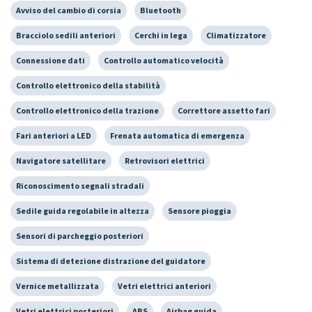
Avviso del cambio di corsia
Bluetooth
Bracciolo sedili anteriori
Cerchi in lega
Climatizzatore
Connessione dati
Controllo automatico velocità
Controllo elettronico della stabilità
Controllo elettronico della trazione
Correttore assetto fari
Fari anteriori a LED
Frenata automatica di emergenza
Navigatore satellitare
Retrovisori elettrici
Riconoscimento segnali stradali
Sedile guida regolabile in altezza
Sensore pioggia
Sensori di parcheggio posteriori
Sistema di detezione distrazione del guidatore
Vernice metallizzata
Vetri elettrici anteriori
Vetri elettrici posteriori
ABS
Airbag guida