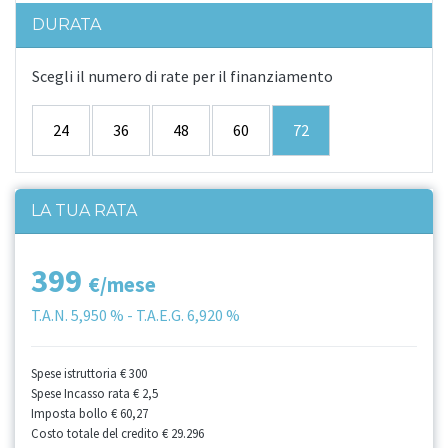
DURATA
Scegli il numero di rate per il finanziamento
24
36
48
60
72
LA TUA RATA
399
€/mese
T.A.N.
5,950 %
- T.A.E.G.
6,920 %
Spese istruttoria
€ 300
Spese Incasso rata
€ 2,5
Imposta bollo
€ 60,27
Costo totale del credito
€ 29.296