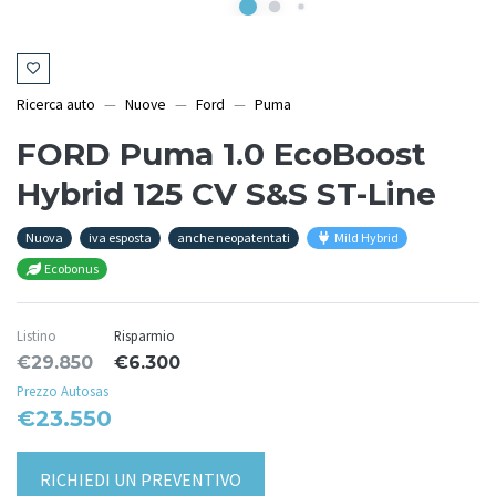
Ricerca auto
Nuove
Ford
Puma
FORD Puma 1.0 EcoBoost
Hybrid 125 CV S&S ST-Line
Nuova
iva esposta
anche neopatentati
Mild Hybrid
Ecobonus
Listino
Risparmio
€29.850
€6.300
Prezzo Autosas
€23.550
RICHIEDI UN PREVENTIVO