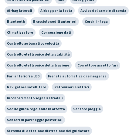
Airbag laterali
Airbag per la testa
Avviso del cambio di corsia
Bluetooth
Bracciolo sedili anteriori
Cerchi in lega
Climatizzatore
Connessione dati
Controllo automatico velocità
Controllo elettronico della stabilità
Controllo elettronico della trazione
Correttore assetto fari
Fari anteriori a LED
Frenata automatica di emergenza
Navigatore satellitare
Retrovisori elettrici
Riconoscimento segnali stradali
Sedile guida regolabile in altezza
Sensore pioggia
Sensori di parcheggio posteriori
Sistema di detezione distrazione del guidatore