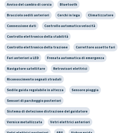
Avviso del cambio di corsia
Bluetooth
Bracciolo sedili anteriori
Cerchi in lega
Climatizzatore
Connessione dati
Controllo automatico velocità
Controllo elettronico della stabilità
Controllo elettronico della trazione
Correttore assetto fari
Fari anteriori a LED
Frenata automatica di emergenza
Navigatore satellitare
Retrovisori elettrici
Riconoscimento segnali stradali
Sedile guida regolabile in altezza
Sensore pioggia
Sensori di parcheggio posteriori
Sistema di detezione distrazione del guidatore
Vernice metallizzata
Vetri elettrici anteriori
Vetri elettrici posteriori
ABS
Airbag guida