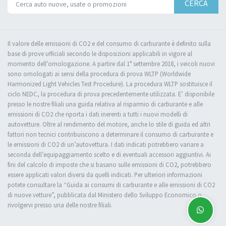
CERCA
Il valore delle emissioni di CO2 e del consumo di carburante è definito sulla
base di prove ufficiali secondo le disposizioni applicabili in vigore al
momento dell'omologazione. A partire dal 1° settembre 2018, i veicoli nuovi
sono omologati ai sensi della procedura di prova WLTP (Worldwide
Harmonized Light Vehicles Test Procedure). La procedura WLTP sostituisce il
ciclo NEDC, la procedura di prova precedentemente utilizzata. E’ disponibile
presso le nostre filiali una guida relativa al risparmio di carburante e alle
emissioni di CO2 che riporta i dati inerenti a tutti i nuovi modelli di
autovetture. Oltre al rendimento del motore, anche lo stile di guida ed altri
fattori non tecnici contribuiscono a determinare il consumo di carburante e
le emissioni di CO2 di un’autovettura. I dati indicati potrebbero variare a
seconda dell’equipaggiamento scelto e di eventuali accessori aggiuntivi. Ai
fini del calcolo di imposte che si basano sulle emissioni di CO2, potrebbero
essere applicati valori diversi da quelli indicati. Per ulteriori informazioni
potete consultare la “Guida ai consumi di carburante e alle emissioni di CO2
di nuove vetture”, pubblicata dal Ministero dello Sviluppo Economico o
rivolgervi presso una delle nostre filiali.