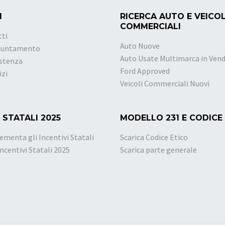
I
RICERCA AUTO E VEICOL
COMMERCIALI
tti
Auto Nuove
puntamento
Auto Usate Multimarca in Vend
istenza
Ford Approved
izi
Veicoli Commerciali Nuovi
 STATALI 2025
MODELLO 231 E CODICE
ementa gli Incentivi Statali
Scarica Codice Etico
Incentivi Statali 2025
Scarica parte generale