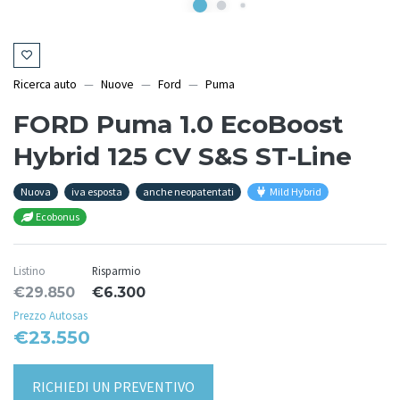
Ricerca auto
Nuove
Ford
Puma
FORD Puma 1.0 EcoBoost
Hybrid 125 CV S&S ST-Line
Nuova
iva esposta
anche neopatentati
Mild Hybrid
Ecobonus
Listino
Risparmio
€29.850
€6.300
Prezzo Autosas
€23.550
RICHIEDI UN PREVENTIVO