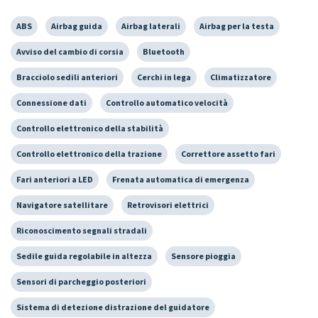
ABS
Airbag guida
Airbag laterali
Airbag per la testa
Avviso del cambio di corsia
Bluetooth
Bracciolo sedili anteriori
Cerchi in lega
Climatizzatore
Connessione dati
Controllo automatico velocità
Controllo elettronico della stabilità
Controllo elettronico della trazione
Correttore assetto fari
Fari anteriori a LED
Frenata automatica di emergenza
Navigatore satellitare
Retrovisori elettrici
Riconoscimento segnali stradali
Sedile guida regolabile in altezza
Sensore pioggia
Sensori di parcheggio posteriori
Sistema di detezione distrazione del guidatore