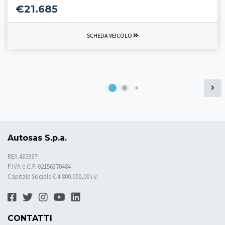
€21.685
SCHEDA VEICOLO
Autosas S.p.a.
REA 435997
P.IVA e C.F. 02156370484
Capitale Sociale € 4.800.000,00 i.v.
CONTATTI