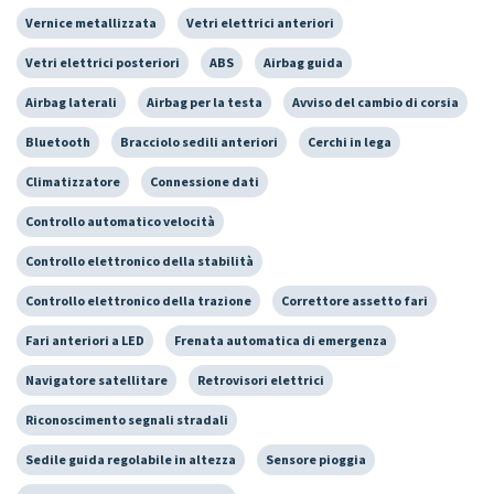
Vernice metallizzata
Vetri elettrici anteriori
Vetri elettrici posteriori
ABS
Airbag guida
Airbag laterali
Airbag per la testa
Avviso del cambio di corsia
Bluetooth
Bracciolo sedili anteriori
Cerchi in lega
Climatizzatore
Connessione dati
Controllo automatico velocità
Controllo elettronico della stabilità
Controllo elettronico della trazione
Correttore assetto fari
Fari anteriori a LED
Frenata automatica di emergenza
Navigatore satellitare
Retrovisori elettrici
Riconoscimento segnali stradali
Sedile guida regolabile in altezza
Sensore pioggia