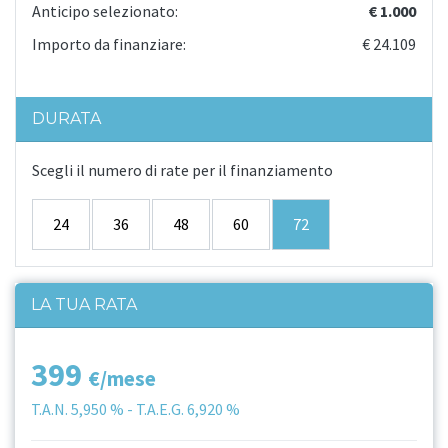
Anticipo selezionato:
€ 1.000
Importo da finanziare:
€ 24.109
DURATA
Scegli il numero di rate per il finanziamento
24
36
48
60
72
LA TUA RATA
399
€/mese
T.A.N.
5,950 %
- T.A.E.G.
6,920 %