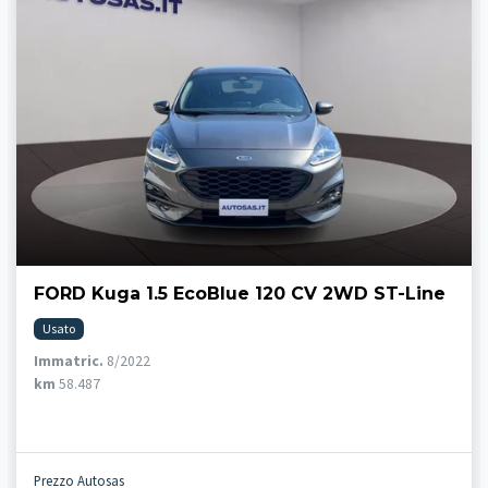
FORD Kuga 1.5 EcoBlue 120 CV 2WD ST-Line
Usato
Immatric.
8/2022
km
58.487
Prezzo Autosas