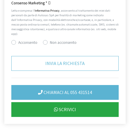
Consenso Marketing
*
Letta e compresa l’
Informativa Privacy
, acconsento al trattamento dei miei dati
personali da parte di Autosas SpA per finalità di marketing come indicato
dall’Informativa Privacy, con modalità elettroniche e/o cartacee, e, in particolare, a
mezzo posta ordinaria o email, telefono (es. chiamate automatizzate, SMS, sistemi di
messaggistica istantanea), e qualsiasi altro canale informatico (es. siti web, mobile
app).
Acconsento
Non acconsento
CHIAMACI AL 055 431514
SCRIVICI