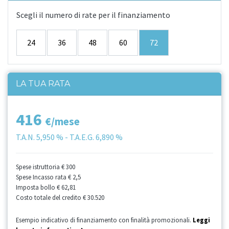
Scegli il numero di rate per il finanziamento
24
36
48
60
72
LA TUA RATA
416
€/mese
T.A.N.
5,950 %
- T.A.E.G.
6,890 %
Spese istruttoria
€ 300
Spese Incasso rata
€ 2,5
Imposta bollo
€ 62,81
Costo totale del credito
€ 30.520
Esempio indicativo di finanziamento con finalità promozionali.
Leggi