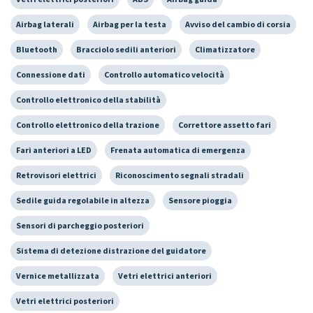
Airbag laterali
Airbag per la testa
Avviso del cambio di corsia
Bluetooth
Bracciolo sedili anteriori
Climatizzatore
Connessione dati
Controllo automatico velocità
Controllo elettronico della stabilità
Controllo elettronico della trazione
Correttore assetto fari
Fari anteriori a LED
Frenata automatica di emergenza
Retrovisori elettrici
Riconoscimento segnali stradali
Sedile guida regolabile in altezza
Sensore pioggia
Sensori di parcheggio posteriori
Sistema di detezione distrazione del guidatore
Vernice metallizzata
Vetri elettrici anteriori
Vetri elettrici posteriori