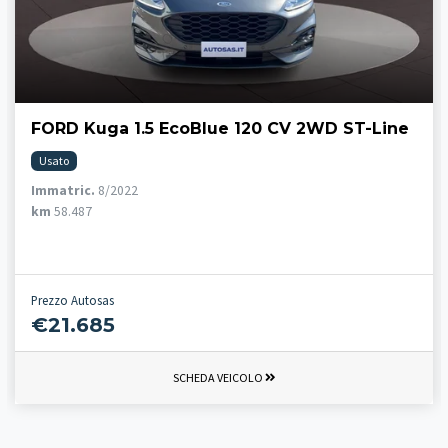
FORD Kuga 1.5 EcoBlue 120 CV 2WD ST-Line
Usato
Immatric.
8/2022
km
58.487
Prezzo Autosas
€21.685
SCHEDA VEICOLO