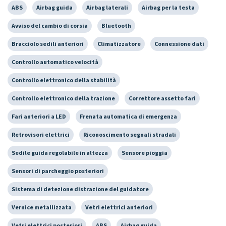
ABS
Airbag guida
Airbag laterali
Airbag per la testa
Avviso del cambio di corsia
Bluetooth
Bracciolo sedili anteriori
Climatizzatore
Connessione dati
Controllo automatico velocità
Controllo elettronico della stabilità
Controllo elettronico della trazione
Correttore assetto fari
Fari anteriori a LED
Frenata automatica di emergenza
Retrovisori elettrici
Riconoscimento segnali stradali
Sedile guida regolabile in altezza
Sensore pioggia
Sensori di parcheggio posteriori
Sistema di detezione distrazione del guidatore
Vernice metallizzata
Vetri elettrici anteriori
Vetri elettrici posteriori
ABS
Airbag guida