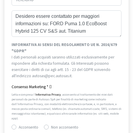
INFORMATIVA AI SENSI DEL REGOLAMENTO UE N. 2016/679
"GDPR"
I dati personali acquisiti saranno utilizzati esclusivamente per
rispondere alla richiesta formulata. Gli Interessati possono
esercitare i diritti di cui agli artt. 15 - 23 del GDPR scrivendo
all'indirizzo autosas@pec.autosas.it.
Informativa completa.
Consenso Marketing
*
Letta e compresa l’
Informativa Privacy
, acconsento al trattamento dei miei dati
personali da parte di Autosas SpA per finalità di marketing come indicato
dall’Informativa Privacy, con modalità elettroniche e/o cartacee, e, in particolare, a
mezzo posta ordinaria o email, telefono (es. chiamate automatizzate, SMS, sistemi di
messaggistica istantanea), e qualsiasi altro canale informatico (es. siti web, mobile
app).
Acconsento
Non acconsento