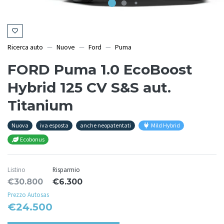
Ricerca auto
Nuove
Ford
Puma
FORD Puma 1.0 EcoBoost
Hybrid 125 CV S&S aut.
Titanium
Nuova
iva esposta
anche neopatentati
Mild Hybrid
Ecobonus
Listino
Risparmio
€30.800
€6.300
Prezzo Autosas
€24.500