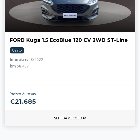
FORD Kuga 1.5 EcoBlue 120 CV 2WD ST-Line
Usato
Immatric.
8/2022
km
58.487
Prezzo Autosas
€21.685
SCHEDA VEICOLO