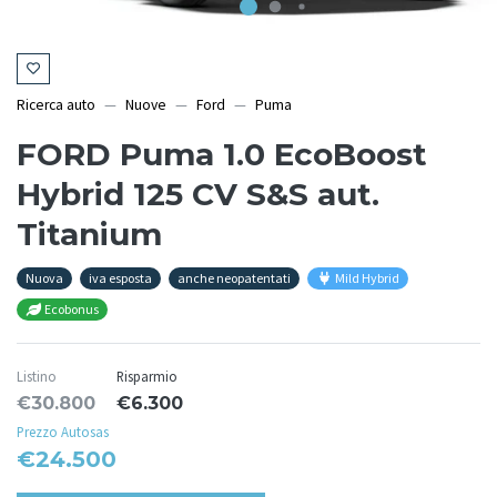
Ricerca auto
Nuove
Ford
Puma
FORD Puma 1.0 EcoBoost
Hybrid 125 CV S&S aut.
Titanium
Nuova
iva esposta
anche neopatentati
Mild Hybrid
Ecobonus
Listino
Risparmio
€30.800
€6.300
Prezzo Autosas
€24.500