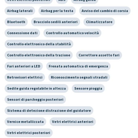
Airbag laterali
Airbag per la testa
Avviso del cambio di corsia
Bluetooth
Bracciolo sedili anteriori
Climatizzatore
Connessione dati
Controllo automatico velocità
Controllo elettronico della stabilità
Controllo elettronico della trazione
Correttore assetto fari
Fari anteriori a LED
Frenata automatica di emergenza
Retrovisori elettrici
Riconoscimento segnali stradali
Sedile guida regolabile in altezza
Sensore pioggia
Sensori di parcheggio posteriori
Sistema di detezione distrazione del guidatore
Vernice metallizzata
Vetri elettrici anteriori
Vetri elettrici posteriori