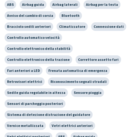
ABS
Airbag guida
Airbag laterali
Airbag per la testa
Avviso del cambio di corsia
Bluetooth
Bracciolo sedili anteriori
Climatizzatore
Connessione dati
Controllo automatico velocità
Controllo elettronico della stabilità
Controllo elettronico della trazione
Correttore assetto fari
Fari anteriori a LED
Frenata automatica di emergenza
Retrovisori elettrici
Riconoscimento segnali stradali
Sedile guida regolabile in altezza
Sensore pioggia
Sensori di parcheggio posteriori
Sistema di detezione distrazione del guidatore
Vernice metallizzata
Vetri elettrici anteriori
Vetri elettrici posteriori
ABS
Airbag guida