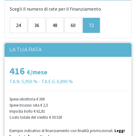
Scegli il numero di rate per il finanziamento
24
36
48
60
72
LA TUA RATA
416
€/mese
T.A.N.
5,950 %
- T.A.E.G.
6,890 %
Spese istruttoria
€ 300
Spese Incasso rata
€ 2,5
Imposta bollo
€ 62,81
Costo totale del credito
€ 30.520
Esempio indicativo di finanziamento con finalità promozionali.
Leggi