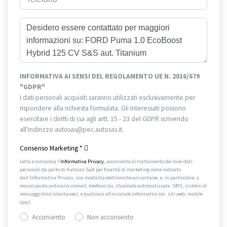
INFORMATIVA AI SENSI DEL REGOLAMENTO UE N. 2016/679
"GDPR"
I dati personali acquisiti saranno utilizzati esclusivamente per
rispondere alla richiesta formulata. Gli Interessati possono
esercitare i diritti di cui agli artt. 15 - 23 del GDPR scrivendo
all'indirizzo autosas@pec.autosas.it.
Informativa completa.
Consenso Marketing
*
Letta e compresa l’
Informativa Privacy
, acconsento al trattamento dei miei dati
personali da parte di Autosas SpA per finalità di marketing come indicato
dall’Informativa Privacy, con modalità elettroniche e/o cartacee, e, in particolare, a
mezzo posta ordinaria o email, telefono (es. chiamate automatizzate, SMS, sistemi di
messaggistica istantanea), e qualsiasi altro canale informatico (es. siti web, mobile
app).
Acconsento
Non acconsento