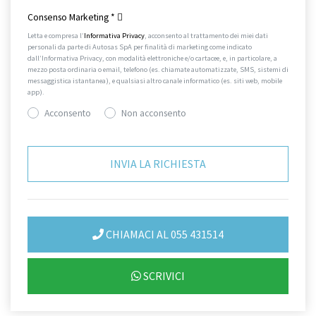
Consenso Marketing
*
Letta e compresa l’
Informativa Privacy
, acconsento al trattamento dei miei dati
personali da parte di Autosas SpA per finalità di marketing come indicato
dall’Informativa Privacy, con modalità elettroniche e/o cartacee, e, in particolare, a
mezzo posta ordinaria o email, telefono (es. chiamate automatizzate, SMS, sistemi di
messaggistica istantanea), e qualsiasi altro canale informatico (es. siti web, mobile
app).
Acconsento
Non acconsento
CHIAMACI AL 055 431514
SCRIVICI