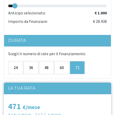
Anticipo selezionato:
€ 1.000
Importo da finanziare:
€ 28.438
DURATA
Scegli il numero di rate per il finanziamento
24
36
48
60
72
LA TUA RATA
471
€/mese
T.A.N.
5,950 %
- T.A.E.G.
6,810 %