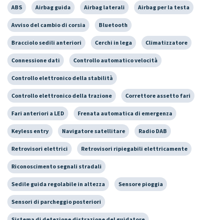
ABS
Airbag guida
Airbag laterali
Airbag per la testa
Avviso del cambio di corsia
Bluetooth
Bracciolo sedili anteriori
Cerchi in lega
Climatizzatore
Connessione dati
Controllo automatico velocità
Controllo elettronico della stabilità
Controllo elettronico della trazione
Correttore assetto fari
Fari anteriori a LED
Frenata automatica di emergenza
Keyless entry
Navigatore satellitare
Radio DAB
Retrovisori elettrici
Retrovisori ripiegabili elettricamente
Riconoscimento segnali stradali
Sedile guida regolabile in altezza
Sensore pioggia
Sensori di parcheggio posteriori
Sistema di detezione distrazione del guidatore