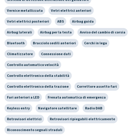
Vernice metallizzata
Vetri elettrici anteriori
Vetri elettrici posteriori
ABS
Airbag guida
Airbag laterali
Airbag per la testa
Avviso del cambio di corsia
Bluetooth
Bracciolo sedili anteriori
Cerchi in lega
Climatizzatore
Connessione dati
Controllo automatico velocità
Controllo elettronico della stabilità
Controllo elettronico della trazione
Correttore assetto fari
Fari anteriori a LED
Frenata automatica di emergenza
Keyless entry
Navigatore satellitare
Radio DAB
Retrovisori elettrici
Retrovisori ripiegabili elettricamente
Riconoscimento segnali stradali