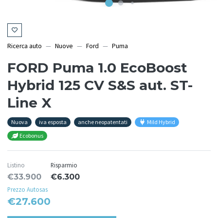
Ricerca auto
Nuove
Ford
Puma
FORD Puma 1.0 EcoBoost
Hybrid 125 CV S&S aut. ST-
Line X
Nuova
iva esposta
anche neopatentati
Mild Hybrid
Ecobonus
Listino
Risparmio
€33.900
€6.300
Prezzo Autosas
€27.600