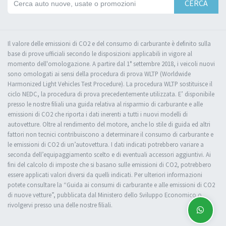
CERCA
Il valore delle emissioni di CO2 e del consumo di carburante è definito sulla
base di prove ufficiali secondo le disposizioni applicabili in vigore al
momento dell'omologazione. A partire dal 1° settembre 2018, i veicoli nuovi
sono omologati ai sensi della procedura di prova WLTP (Worldwide
Harmonized Light Vehicles Test Procedure). La procedura WLTP sostituisce il
ciclo NEDC, la procedura di prova precedentemente utilizzata. E’ disponibile
presso le nostre filiali una guida relativa al risparmio di carburante e alle
emissioni di CO2 che riporta i dati inerenti a tutti i nuovi modelli di
autovetture. Oltre al rendimento del motore, anche lo stile di guida ed altri
fattori non tecnici contribuiscono a determinare il consumo di carburante e
le emissioni di CO2 di un’autovettura. I dati indicati potrebbero variare a
seconda dell’equipaggiamento scelto e di eventuali accessori aggiuntivi. Ai
fini del calcolo di imposte che si basano sulle emissioni di CO2, potrebbero
essere applicati valori diversi da quelli indicati. Per ulteriori informazioni
potete consultare la “Guida ai consumi di carburante e alle emissioni di CO2
di nuove vetture”, pubblicata dal Ministero dello Sviluppo Economico o
rivolgervi presso una delle nostre filiali.