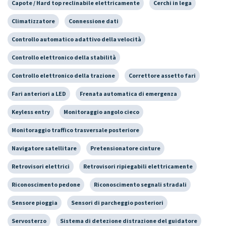
Capote / Hard top reclinabile elettricamente
Cerchi in lega
Climatizzatore
Connessione dati
Controllo automatico adattivo della velocità
Controllo elettronico della stabilità
Controllo elettronico della trazione
Correttore assetto fari
Fari anteriori a LED
Frenata automatica di emergenza
Keyless entry
Monitoraggio angolo cieco
Monitoraggio traffico trasversale posteriore
Navigatore satellitare
Pretensionatore cinture
Retrovisori elettrici
Retrovisori ripiegabili elettricamente
Riconoscimento pedone
Riconoscimento segnali stradali
Sensore pioggia
Sensori di parcheggio posteriori
Servosterzo
Sistema di detezione distrazione del guidatore