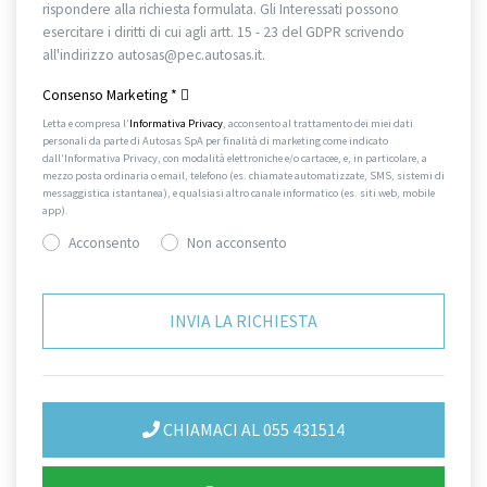
rispondere alla richiesta formulata. Gli Interessati possono
esercitare i diritti di cui agli artt. 15 - 23 del GDPR scrivendo
all'indirizzo autosas@pec.autosas.it.
Informativa completa.
Consenso Marketing
*
Letta e compresa l’
Informativa Privacy
, acconsento al trattamento dei miei dati
personali da parte di Autosas SpA per finalità di marketing come indicato
dall’Informativa Privacy, con modalità elettroniche e/o cartacee, e, in particolare, a
mezzo posta ordinaria o email, telefono (es. chiamate automatizzate, SMS, sistemi di
messaggistica istantanea), e qualsiasi altro canale informatico (es. siti web, mobile
app).
Acconsento
Non acconsento
CHIAMACI AL 055 431514