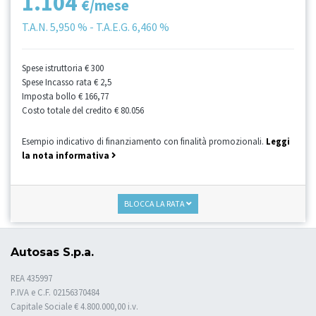
1.104
€/mese
T.A.N.
5,950 %
- T.A.E.G.
6,460 %
Spese istruttoria
€ 300
Spese Incasso rata
€ 2,5
Imposta bollo
€ 166,77
Costo totale del credito
€ 80.056
Esempio indicativo di finanziamento con finalità promozionali.
Leggi
la nota informativa
BLOCCA LA RATA
Autosas S.p.a.
REA 435997
P.IVA e C.F. 02156370484
Capitale Sociale € 4.800.000,00 i.v.