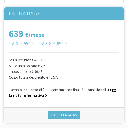
LA TUA RATA
639
€/mese
T.A.N.
5,950 %
- T.A.E.G.
6,650 %
Spese istruttoria
€ 300
Spese Incasso rata
€ 2,5
Imposta bollo
€ 96,48
Costo totale del credito
€ 46.576
Esempio indicativo di finanziamento con finalità promozionali.
Leggi
la nota informativa
BLOCCA LA RATA