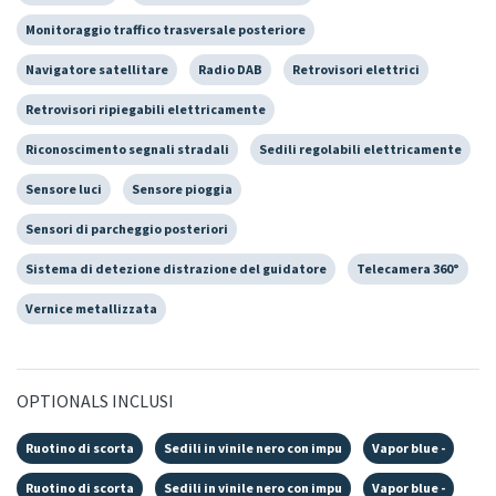
Monitoraggio traffico trasversale posteriore
Navigatore satellitare
Radio DAB
Retrovisori elettrici
Retrovisori ripiegabili elettricamente
Riconoscimento segnali stradali
Sedili regolabili elettricamente
Sensore luci
Sensore pioggia
Sensori di parcheggio posteriori
Sistema di detezione distrazione del guidatore
Telecamera 360°
Vernice metallizzata
OPTIONALS INCLUSI
Ruotino di scorta
Sedili in vinile nero con impu
Vapor blue -
Ruotino di scorta
Sedili in vinile nero con impu
Vapor blue -