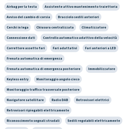
Airbag per la testa
Assistente attivo mantenimento traiettoria
Avviso del cambio di corsia
Bracciolo sedili anteriori
Cerchi in lega
Chiusura centralizzata
Climatizzatore
Connessione dati
Controllo automatico adattivo della velocità
Correttore assetto fari
Fari adattativi
Fari anteriori a LED
Frenata automatica di emergenza
Frenata automatica di emergenza posteriore
Immobilizzatore
Keyless entry
Monitoraggio angolo cieco
Monitoraggio traffico trasversale posteriore
Navigatore satellitare
Radio DAB
Retrovisori elettrici
Retrovisori ripiegabili elettricamente
Riconoscimento segnali stradali
Sedili regolabili elettricamente