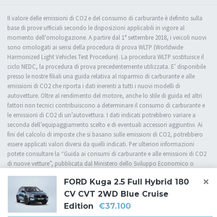
Il valore delle emissioni di CO2 e del consumo di carburante è definito sulla
base di prove ufficiali secondo le disposizioni applicabili in vigore al
momento dell'omologazione. A partire dal 1° settembre 2018, i veicoli nuovi
sono omologati ai sensi della procedura di prova WLTP (Worldwide
Harmonized Light Vehicles Test Procedure). La procedura WLTP sostituisce il
ciclo NEDC, la procedura di prova precedentemente utilizzata. E’ disponibile
presso le nostre filiali una guida relativa al risparmio di carburante e alle
emissioni di CO2 che riporta i dati inerenti a tutti i nuovi modelli di
autovetture. Oltre al rendimento del motore, anche lo stile di guida ed altri
fattori non tecnici contribuiscono a determinare il consumo di carburante e
le emissioni di CO2 di un’autovettura. I dati indicati potrebbero variare a
seconda dell’equipaggiamento scelto e di eventuali accessori aggiuntivi. Ai
fini del calcolo di imposte che si basano sulle emissioni di CO2, potrebbero
essere applicati valori diversi da quelli indicati. Per ulteriori informazioni
potete consultare la “Guida ai consumi di carburante e alle emissioni di CO2
di nuove vetture”, pubblicata dal Ministero dello Sviluppo Economico o
rivolgervi presso una delle nostre filiali.
×
FORD Kuga 2.5 Full Hybrid 180
CV CVT 2WD Blue Cruise
Edition
€37.100
Cookie Policy
Privacy Policy
Impostazioni di tracciamento