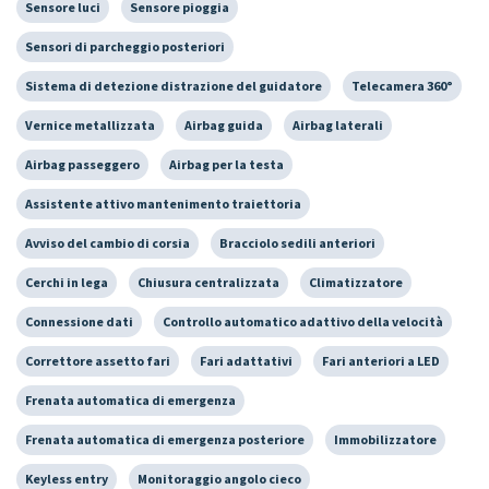
Sensore luci
Sensore pioggia
Sensori di parcheggio posteriori
Sistema di detezione distrazione del guidatore
Telecamera 360°
Vernice metallizzata
Airbag guida
Airbag laterali
Airbag passeggero
Airbag per la testa
Assistente attivo mantenimento traiettoria
Avviso del cambio di corsia
Bracciolo sedili anteriori
Cerchi in lega
Chiusura centralizzata
Climatizzatore
Connessione dati
Controllo automatico adattivo della velocità
Correttore assetto fari
Fari adattativi
Fari anteriori a LED
Frenata automatica di emergenza
Frenata automatica di emergenza posteriore
Immobilizzatore
Keyless entry
Monitoraggio angolo cieco