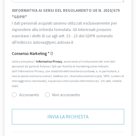
INFORMATIVA AI SENSI DEL REGOLAMENTO UE N. 2016/679
"GDPR"
I dati personali acquisiti saranno utilizzati esclusivamente per
rispondere alla richiesta formulata. Gli Interessati possono
esercitare i diritti di cui agli artt. 15 - 23 del GDPR scrivendo
all'indirizzo autosas@pec.autosas.it.
Informativa completa.
Consenso Marketing
*
Letta e compresa l’
Informativa Privacy
, acconsento al trattamento dei miei dati
personali da parte di Autosas SpA per finalità di marketing come indicato
dall’Informativa Privacy, con modalità elettroniche e/o cartacee, e, in particolare, a
mezzo posta ordinaria o email, telefono (es. chiamate automatizzate, SMS, sistemi di
messaggistica istantanea), e qualsiasi altro canale informatico (es. siti web, mobile
app).
Acconsento
Non acconsento