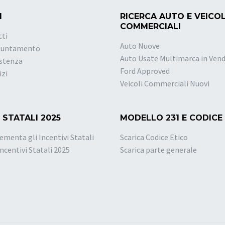
I
RICERCA AUTO E VEICOL
COMMERCIALI
tti
Auto Nuove
puntamento
Auto Usate Multimarca in Vend
istenza
Ford Approved
izi
Veicoli Commerciali Nuovi
 STATALI 2025
MODELLO 231 E CODICE
ementa gli Incentivi Statali
Scarica Codice Etico
Incentivi Statali 2025
Scarica parte generale