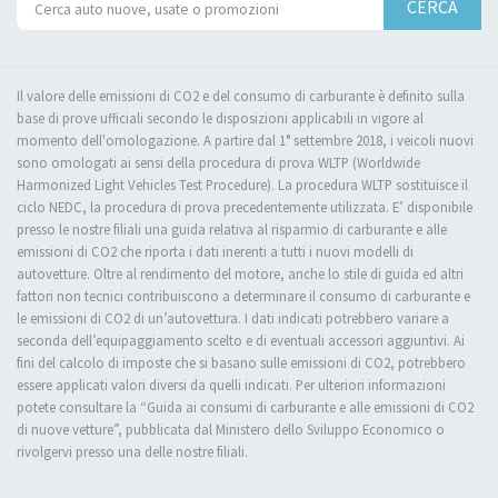
CERCA
Il valore delle emissioni di CO2 e del consumo di carburante è definito sulla
base di prove ufficiali secondo le disposizioni applicabili in vigore al
momento dell'omologazione. A partire dal 1° settembre 2018, i veicoli nuovi
sono omologati ai sensi della procedura di prova WLTP (Worldwide
Harmonized Light Vehicles Test Procedure). La procedura WLTP sostituisce il
ciclo NEDC, la procedura di prova precedentemente utilizzata. E’ disponibile
presso le nostre filiali una guida relativa al risparmio di carburante e alle
emissioni di CO2 che riporta i dati inerenti a tutti i nuovi modelli di
autovetture. Oltre al rendimento del motore, anche lo stile di guida ed altri
fattori non tecnici contribuiscono a determinare il consumo di carburante e
le emissioni di CO2 di un’autovettura. I dati indicati potrebbero variare a
seconda dell’equipaggiamento scelto e di eventuali accessori aggiuntivi. Ai
fini del calcolo di imposte che si basano sulle emissioni di CO2, potrebbero
essere applicati valori diversi da quelli indicati. Per ulteriori informazioni
potete consultare la “Guida ai consumi di carburante e alle emissioni di CO2
di nuove vetture”, pubblicata dal Ministero dello Sviluppo Economico o
rivolgervi presso una delle nostre filiali.