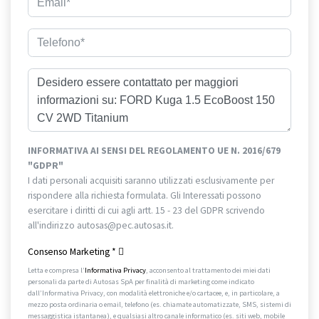
INFORMATIVA AI SENSI DEL REGOLAMENTO UE N. 2016/679
"GDPR"
I dati personali acquisiti saranno utilizzati esclusivamente per
rispondere alla richiesta formulata. Gli Interessati possono
esercitare i diritti di cui agli artt. 15 - 23 del GDPR scrivendo
all'indirizzo autosas@pec.autosas.it.
Informativa completa.
Consenso Marketing
*
Letta e compresa l’
Informativa Privacy
, acconsento al trattamento dei miei dati
personali da parte di Autosas SpA per finalità di marketing come indicato
dall’Informativa Privacy, con modalità elettroniche e/o cartacee, e, in particolare, a
mezzo posta ordinaria o email, telefono (es. chiamate automatizzate, SMS, sistemi di
messaggistica istantanea), e qualsiasi altro canale informatico (es. siti web, mobile