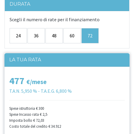
DURATA
Scegli il numero di rate per il finanziamento
24
36
48
60
72
LA TUA RATA
477
€/mese
T.A.N.
5,950 %
- T.A.E.G.
6,800 %
Spese istruttoria
€ 300
Spese Incasso rata
€ 2,5
Imposta bollo
€ 72,03
Costo totale del credito
€ 34.912