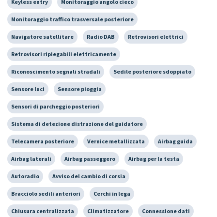
Keyless entry
Monitoraggio angolo cieco
Monitoraggio traffico trasversale posteriore
Navigatore satellitare
Radio DAB
Retrovisori elettrici
Retrovisori ripiegabili elettricamente
Riconoscimento segnali stradali
Sedile posteriore sdoppiato
Sensore luci
Sensore pioggia
Sensori di parcheggio posteriori
Sistema di detezione distrazione del guidatore
Telecamera posteriore
Vernice metallizzata
Airbag guida
Airbag laterali
Airbag passeggero
Airbag per la testa
Autoradio
Avviso del cambio di corsia
Bracciolo sedili anteriori
Cerchi in lega
Chiusura centralizzata
Climatizzatore
Connessione dati