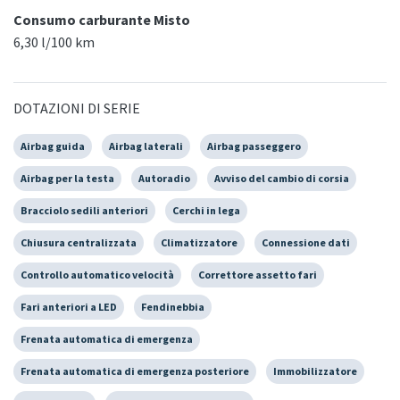
Consumo carburante Misto
6,30 l/100 km
DOTAZIONI DI SERIE
Airbag guida
Airbag laterali
Airbag passeggero
Airbag per la testa
Autoradio
Avviso del cambio di corsia
Bracciolo sedili anteriori
Cerchi in lega
Chiusura centralizzata
Climatizzatore
Connessione dati
Controllo automatico velocità
Correttore assetto fari
Fari anteriori a LED
Fendinebbia
Frenata automatica di emergenza
Frenata automatica di emergenza posteriore
Immobilizzatore